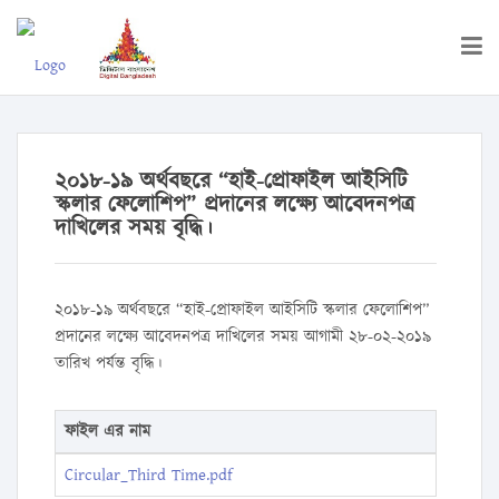
২০১৮-১৯ অর্থবছরে “হাই-প্রোফাইল আইসিটি
স্কলার ফেলোশিপ” প্রদানের লক্ষ্যে আবেদনপত্র
দাখিলের সময় বৃদ্ধি।
২০১৮-১৯ অর্থবছরে “হাই-প্রোফাইল আইসিটি স্কলার ফেলোশিপ”
প্রদানের লক্ষ্যে আবেদনপত্র দাখিলের সময় আগামী ২৮-০২-২০১৯
তারিখ পর্যন্ত বৃদ্ধি।
ফাইল এর নাম
Circular_Third Time.pdf