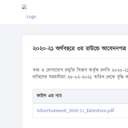
২০২০-২১ অর্থবছরে ৩য় রাউন্ডে আবেদনপত্র দ
তথ্য ও যোগাযোগ প্রযুক্তি বিভাগ কর্তৃক চলতি ২০২০-২
দাখিলের সময়সীমাা ২৮-০২-২০২১ তারিখ থেকে বৃদ্ধি 
ফাইল এর নাম
Advertisement_2020-21_Extention.pdf